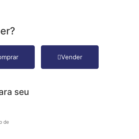
der?
omprar
Vender
ara
seu
o de