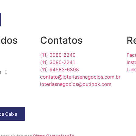
idos
Contatos
R
(11) 3080-2240​
Fac
(11) 3080-2241​
Ins
(11) 94583-6398
Lin
s
contato@loteriasenegocios.com.br​
loteriasnegocios@outlook.com
da Caixa