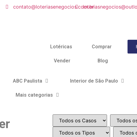
contato@loteriasenegocios.com.br
loteriasnegocios@outl
Lotéricas
Comprar
Vender
Blog
ABC Paulista
Interior de São Paulo
Mais categorias
er