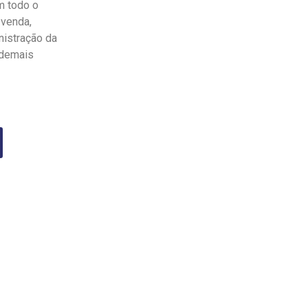
m todo o
-venda,
nistração da
 demais