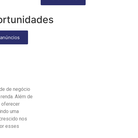
rtunidades
 anúncios
ade de negócio
 renda. Além de
e oferecer
aindo uma
 crescido nos
por esses