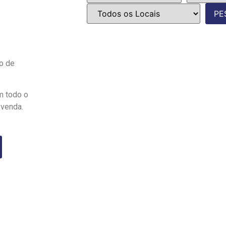
o de
m todo o
-venda.