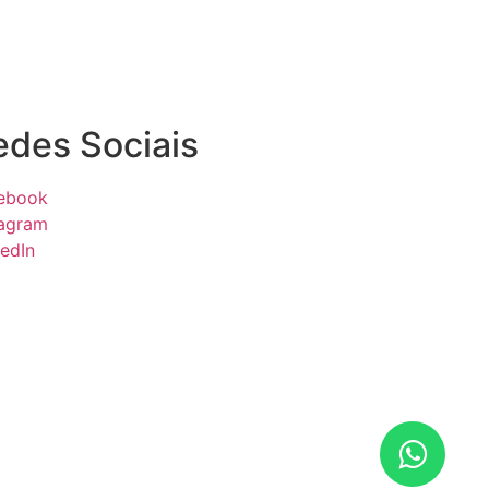
edes Sociais
ebook
tagram
kedIn