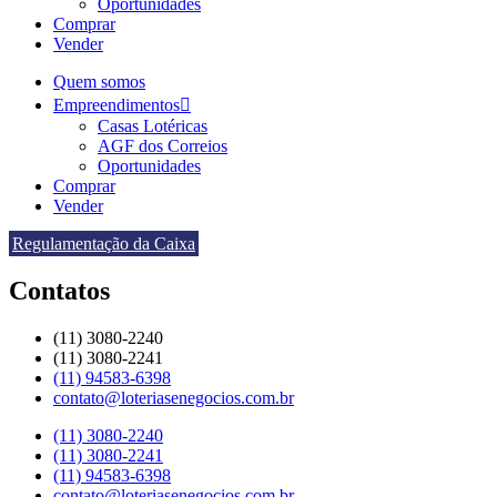
Oportunidades
Comprar
Vender
Quem somos
Empreendimentos
Casas Lotéricas
AGF dos Correios
Oportunidades
Comprar
Vender
Regulamentação da Caixa
Contatos
(11) 3080-2240​
(11) 3080-2241​
(11) 94583-6398
contato@loteriasenegocios.com.br​
(11) 3080-2240​
(11) 3080-2241​
(11) 94583-6398
contato@loteriasenegocios.com.br​