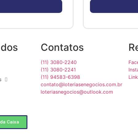
idos
Contatos
R
(11) 3080-2240​
Fac
(11) 3080-2241​
Ins
(11) 94583-6398
Lin
s
contato@loteriasenegocios.com.br​
loteriasnegocios@outlook.com
da Caixa