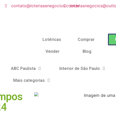
contato@loteriasenegocios.com.br
loteriasnegocios@outl
Lotéricas
Comprar
Vender
Blog
ABC Paulista
Interior de São Paulo
Mais categorias
ampos
24