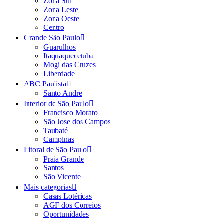
Zona Sul
Zona Leste
Zona Oeste
Centro
Grande São Paulo
Guarulhos
Itaquaquecetuba
Mogi das Cruzes
Liberdade
ABC Paulista
Santo Andre
Interior de São Paulo
Francisco Morato
São Jose dos Campos
Taubaté
Campinas
Litoral de São Paulo
Praia Grande
Santos
São Vicente
Mais categorias
Casas Lotéricas
AGF dos Correios
Oportunidades