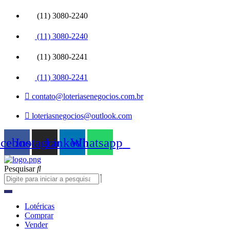
Ir
(11) 3080-2240
para
o
(11) 3080-2240
conteúdo
(11) 3080-2241
(11) 3080-2241
contato@loteriasenegocios.com.br
loteriasnegocios@outlook.com
acebook
Instagram
Linkedin
Whatsapp
Pesquisar
Lotéricas
Comprar
Vender