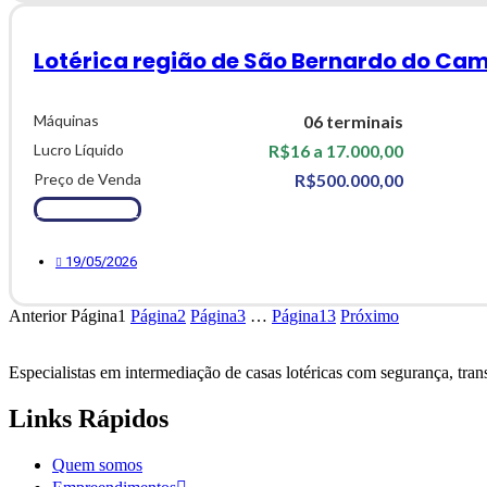
Lotérica região de São Bernardo do Cam
Máquinas
06 terminais
Lucro Líquido
R$16 a 17.000,00
Preço de Venda
R$500.000,00
Ver Detalhes
19/05/2026
Anterior
Página
1
Página
2
Página
3
…
Página
13
Próximo
Especialistas em intermediação de casas lotéricas com
segurança, trans
Links Rápidos
Quem somos