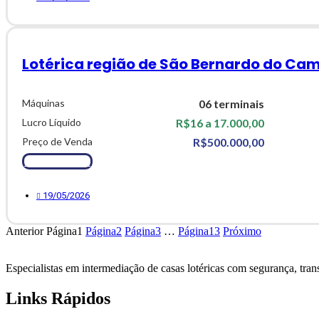
Lotérica região de São Bernardo do Cam
Máquinas
06 terminais
Lucro Líquido
R$16 a 17.000,00
Preço de Venda
R$500.000,00
Ver Detalhes
19/05/2026
Anterior
Página
1
Página
2
Página
3
…
Página
13
Próximo
Especialistas em intermediação de casas lotéricas com
segurança, trans
Links Rápidos